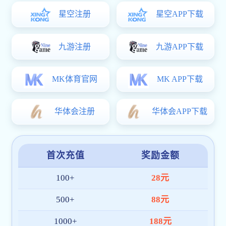
江南在线体育官网
是一家面向全球市场的综合体育赛事直播
与数据服务平台，专注于为体育迷打造高品质的数字化观赛
体验。我们整合
高清赛事直播、数据分析、多终端同步
等核
心功能，为用户提供一站式的江南·体育-江南online(中国)服
务。
平台通过多项国际安全认证，系统架构稳定高效，全面适配
APP、PC 和移动网页端。在东南亚、中东、欧洲等区域建立
了本地化技术与客服团队，确保每位用户都能获得便捷、可
靠的服务体验。
截至目前，江南在线体育官网 已拥有超
100 万+
注册用户，
服务网络覆盖十余国家与地区，日均访问量持续增长，深受
广大体育爱好者喜爱。
我们将继续秉持“
技术创新、用户至上、安全高效
”的理念，