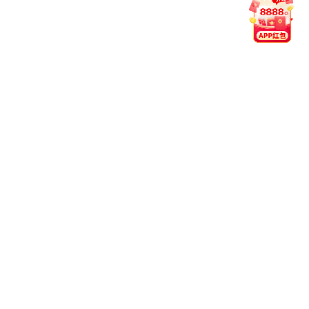
体育数据与直播生态。
在推动行业标准提升的同时，江南·体育-江南online(中国)积
极拓展创新边界，以高效响应用户需求为目标，逐步形成独
有的技术优势与服务口碑。
用户至
倾听用户声音，从细节中优化每一次访问体
上：
验。
科技驱
以智能系统支撑平台运行，提升数据响应速度
动：
与准确度。
责任引
坚守合规运营标准，构建值得信赖的体育信息
领：
环境。